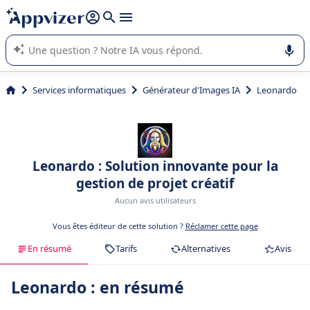
répondre (plusieurs lignes avec
shift + entrée
).
L'IA de Appvizer vous guide dans l'utilisation ou la sélection de
logiciel SaaS en entreprise.
Services informatiques
Générateur d'Images IA
Leonardo
Leonardo : Solution innovante pour la
gestion de projet créatif
Aucun avis utilisateurs
Vous êtes éditeur de cette solution ?
Réclamer cette page
En résumé
Tarifs
Alternatives
Avis
Leonardo : en résumé