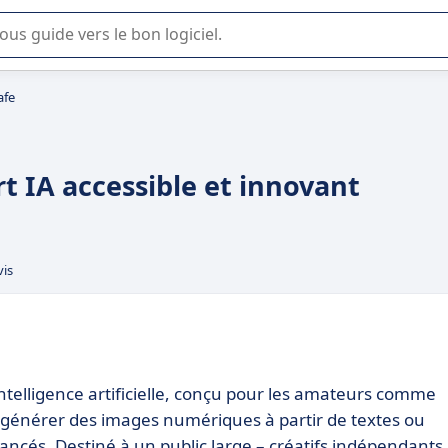
lisation ou la sélection de logiciel SaaS en entreprise.
afe
rt IA accessible et innovant
vis
intelligence artificielle, conçu pour les amateurs comme
e générer des images numériques à partir de textes ou
vancés. Destiné à un public large – créatifs indépendants,