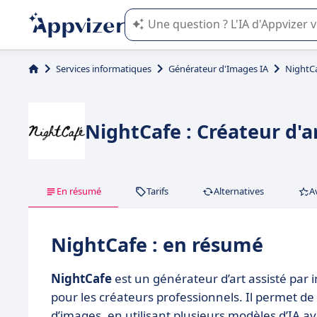
L'IA de Appvizer vous guide dans l'uti
Services informatiques
Générateur d'Images IA
NightC
NightCafe : Créateur d'a
En résumé
Tarifs
Alternatives
A
NightCafe : en résumé
NightCafe
est un générateur d’art assisté par 
pour les créateurs professionnels. Il permet d
d’images, en utilisant plusieurs modèles d’IA a