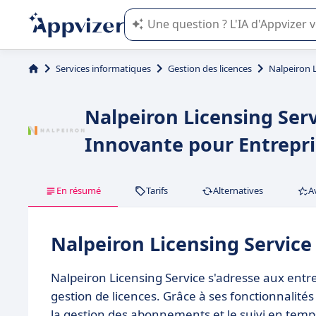
L'IA de Appvizer vous guide dans l'uti
Services informatiques
Gestion des licences
Nalpeiron L
Nalpeiron Licensing Serv
Innovante pour Entrepri
En résumé
Tarifs
Alternatives
A
Nalpeiron Licensing Service
Nalpeiron Licensing Service s'adresse aux entr
gestion de licences. Grâce à ses fonctionnalité
la gestion des abonnements et le suivi en temps 