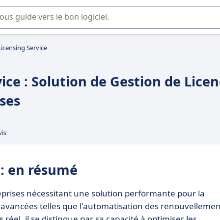
lisation ou la sélection de logiciel SaaS en entreprise.
icensing Service
ice : Solution de Gestion de Lice
ses
vis
 : en résumé
eprises nécessitant une solution performante pour la
s avancées telles que l'automatisation des renouvellemen
réel, il se distingue par sa capacité à optimiser les