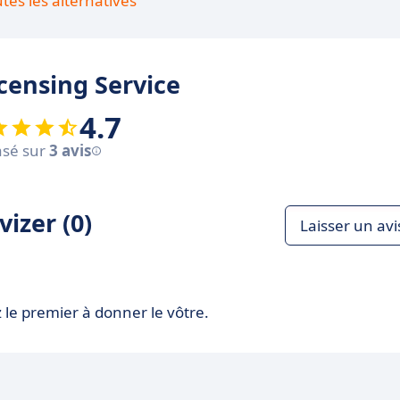
utes les alternatives
icensing Service
4.7
sé sur
3 avis
izer (0)
Laisser un avi
 le premier à donner le vôtre.