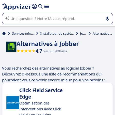
répondre (plusieurs lignes avec
shift + entrée
).
L'IA de Appvizer vous guide dans l'utilisation ou la sélection de
logiciel SaaS en entreprise.
Services informatiques
Installateur de système de sécurité
Jobber
Alternatives à Jobber
Alternatives à Jobber
4.7
Basé sur
+200 avis
Vous recherchez des alternatives au logiciel Jobber ?
Découvrez ci-dessous une liste de recommandations qui
pourraient vous convenir encore mieux pour vos besoins :
Click Field Service
Edge
Optimisation des
Interventions avec Click
Field Service Edge