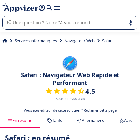
répondre (plusieurs lignes avec
shift + entrée
).
L'IA de Appvizer vous guide dans l'utilisation ou la sélection de
logiciel SaaS en entreprise.
Services informatiques
Navigateur Web
Safari
Safari : Navigateur Web Rapide et
Performant
4.5
Basé sur
+200 avis
Vous êtes éditeur de cette solution ?
Réclamer cette page
En résumé
Tarifs
Alternatives
Avis
Safari : en résumé