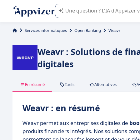
L'IA de Appvizer vous guide dans l'uti
Services informatiques
Open Banking
Weavr
Weavr : Solutions de fin
digitales
En résumé
Tarifs
Alternatives
A
Weavr : en résumé
Weavr permet aux entreprises digitales de
boos
produits financiers intégrés. Nos solutions com
permettent de lancer facilement et de vous dév