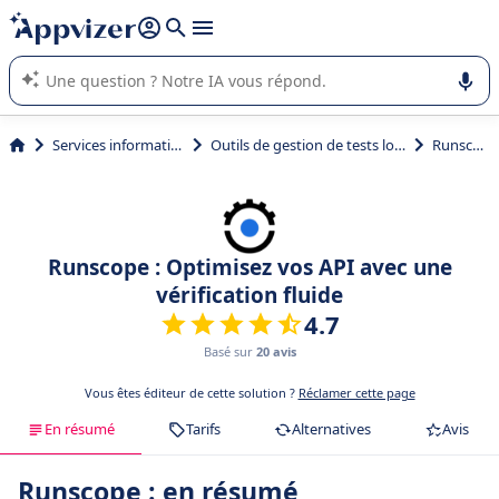
répondre (plusieurs lignes avec
shift + entrée
).
L'IA de Appvizer vous guide dans l'utilisation ou la sélection de
logiciel SaaS en entreprise.
Services informatiques
Outils de gestion de tests logiciels
Runscope
Runscope : Optimisez vos API avec une
vérification fluide
4.7
Basé sur
20 avis
Vous êtes éditeur de cette solution ?
Réclamer cette page
En résumé
Tarifs
Alternatives
Avis
Runscope : en résumé