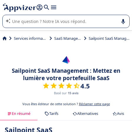
répondre (plusieurs lignes avec
shift + entrée
).
L'IA de Appvizer vous guide dans l'utilisation ou la sélection de
logiciel SaaS en entreprise.
Services informatiques
SaaS Management
Sailpoint SaaS Management
Sailpoint SaaS Management : Mettez en
lumière votre portefeuille SaaS
4.5
Basé sur
15 avis
Vous êtes éditeur de cette solution ?
Réclamer cette page
En résumé
Tarifs
Alternatives
Avis
Sailpoint SaaS