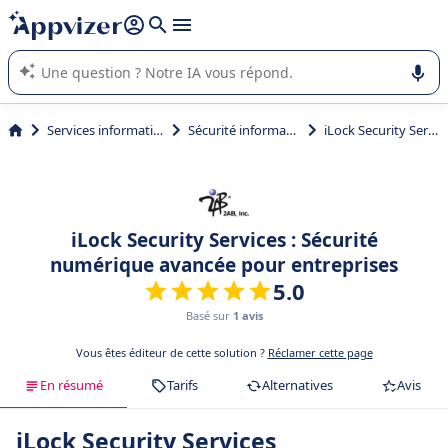
répondre (plusieurs lignes avec
shift + entrée
).
L'IA de Appvizer vous guide dans l'utilisation ou la sélection de
logiciel SaaS en entreprise.
Services informatiques
Sécurité informatique
iLock Security Services
iLock Security Services : Sécurité
numérique avancée pour entreprises
5.0
Basé sur
1 avis
Vous êtes éditeur de cette solution ?
Réclamer cette page
En résumé
Tarifs
Alternatives
Avis
iLock Security Services