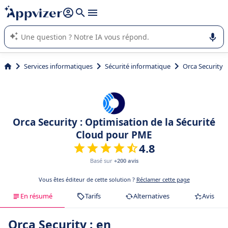
répondre (plusieurs lignes avec
shift + entrée
).
L'IA de Appvizer vous guide dans l'utilisation ou la sélection de
logiciel SaaS en entreprise.
Services informatiques
Sécurité informatique
Orca Security
Orca Security : Optimisation de la Sécurité
Cloud pour PME
4.8
Basé sur
+200 avis
Vous êtes éditeur de cette solution ?
Réclamer cette page
En résumé
Tarifs
Alternatives
Avis
Orca Security : en