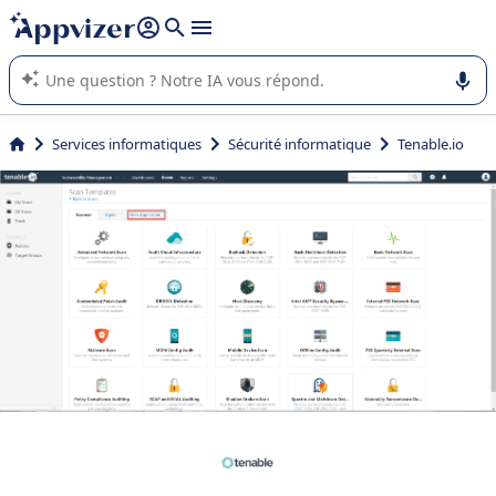
répondre (plusieurs lignes avec
shift + entrée
).
L'IA de Appvizer vous guide dans l'utilisation ou la sélection de
logiciel SaaS en entreprise.
Services informatiques
Sécurité informatique
Tenable.io