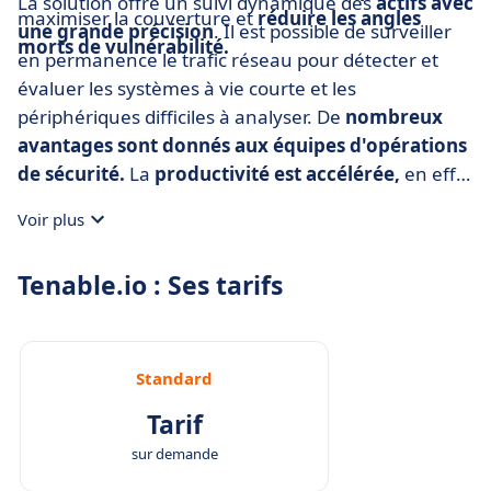
La solution offre un suivi dynamique des
actifs avec
maximiser la couverture et
réduire les angles
une grande précision
. Il est possible de surveiller
morts de vulnérabilité.
en permanence le trafic réseau pour détecter et
évaluer les systèmes à vie courte et les
périphériques difficiles à analyser. De
nombreux
avantages sont donnés aux équipes d'opérations
de sécurité.
La
productivité est accélérée,
en effet
la solution effectue une évaluation des risques de
Voir plus
sécurité pour identifier rapidement les
vulnérabilités et les erreurs de configuration. De
Tenable.io : Ses tarifs
nombreux tableaux de bord sont présents, leurs
lecture est claire et permettent d'avoir une vision
globale pour pouvoir accélérer la résolution des
risques.
Standard
Tarif
sur demande