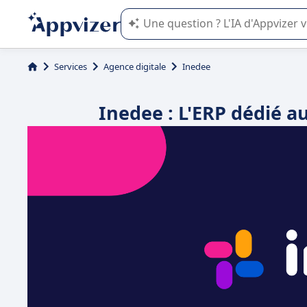
L'IA de Appvizer vous guide dans l'uti
Services
Agence digitale
Inedee
Inedee : L'ERP dédié 