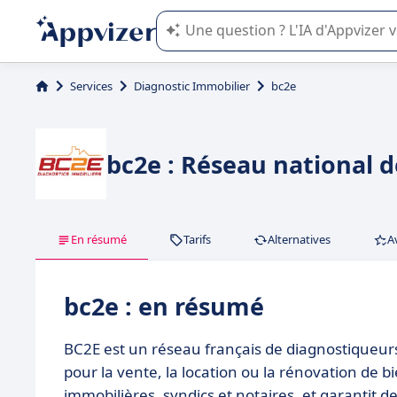
L'IA de Appvizer vous guide dans l'uti
Services
Diagnostic Immobilier
bc2e
bc2e : Réseau national d
En résumé
Tarifs
Alternatives
A
bc2e : en résumé
BC2E est un réseau français de diagnostiqueurs i
pour la vente, la location ou la rénovation de b
immobilières, syndics et notaires, et garantit 