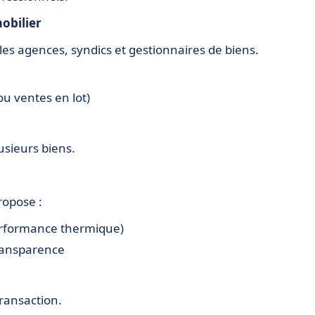
obilier
es agences, syndics et gestionnaires de biens.
 ou ventes en lot)
usieurs biens.
ropose :
performance thermique)
transparence
transaction.