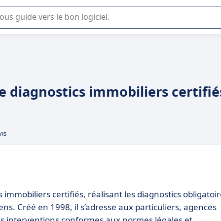
lisation ou la sélection de logiciel SaaS en entreprise.
e diagnostics immobiliers certifié
vis
mmobiliers certifiés, réalisant les diagnostics obligatoi
iens. Créé en 1998, il s’adresse aux particuliers, agences
des interventions conformes aux normes légales et