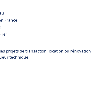
eau
 en France
s
lier
es projets de transaction, location ou rénovation
igueur technique.