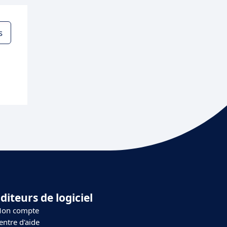
s
diteurs de logiciel
on compte
entre d'aide