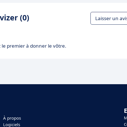
izer (0)
Laisser un avi
 le premier à donner le vôtre.
E
M
À propos
C
Logiciels