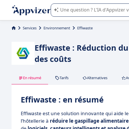
L'IA de Appvizer vous guide dans l'uti
Services
Environnement
Effiwaste
Effiwaste : Réduction du
des coûts
En résumé
Tarifs
Alternatives
A
Effiwaste : en résumé
Effiwaste est une solution innovante qui aide l
l’hôtellerie à
réduire le gaspillage alimentaire
de
logiciels, capteurs intelligents et analyse