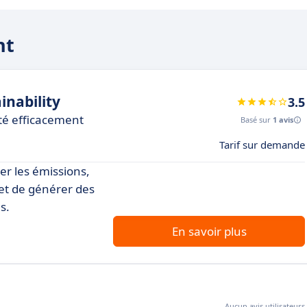
ht
nability
3.5
ité efficacement
Basé sur
1 avis
Tarif sur demande
er les émissions,
et de générer des
s.
En savoir plus
Aucun avis utilisateurs