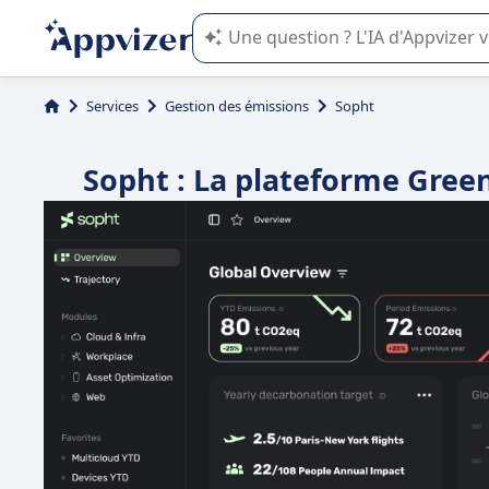
L'IA de Appvizer vous guide dans l'uti
Services
Gestion des émissions
Sopht
Sopht : La plateforme Gree