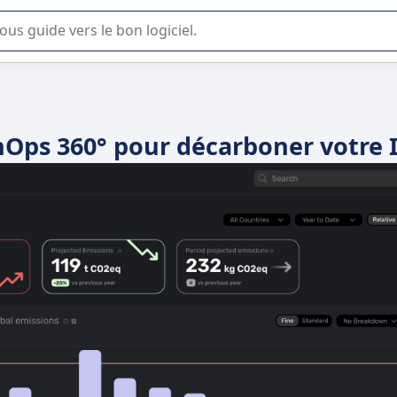
lisation ou la sélection de logiciel SaaS en entreprise.
nOps 360° pour décarboner votre 