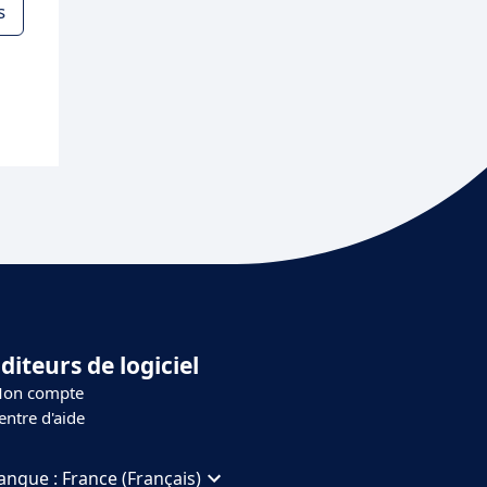
s
diteurs de logiciel
on compte
entre d'aide
angue :
France (Français)