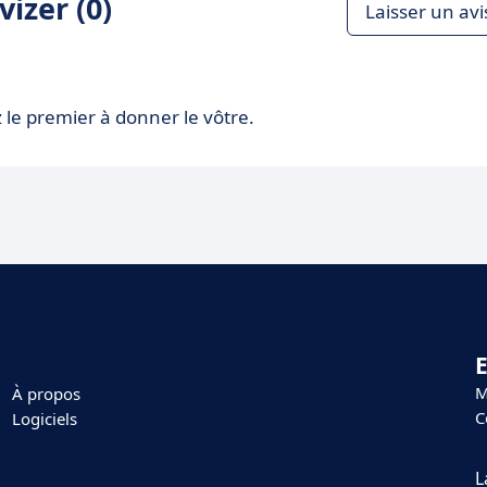
izer (0)
Laisser un avi
 le premier à donner le vôtre.
E
M
À propos
C
Logiciels
L