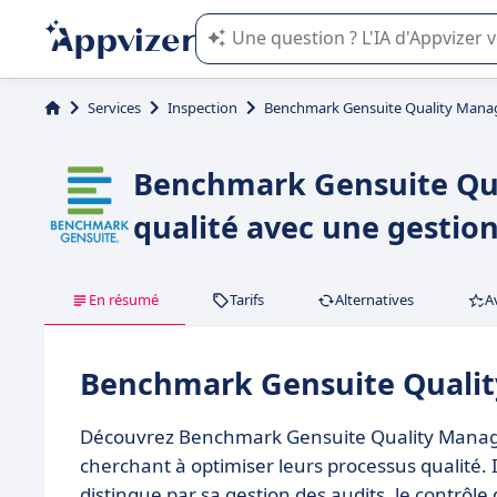
L'IA de Appvizer vous guide dans l'uti
Services
Inspection
Benchmark Gensuite Quality Man
Benchmark Gensuite Qua
qualité avec une gestion
En résumé
Tarifs
Alternatives
A
Benchmark Gensuite Quali
Découvrez Benchmark Gensuite Quality Manage
cherchant à optimiser leurs processus qualité. 
distingue par sa gestion des audits, le contrôl