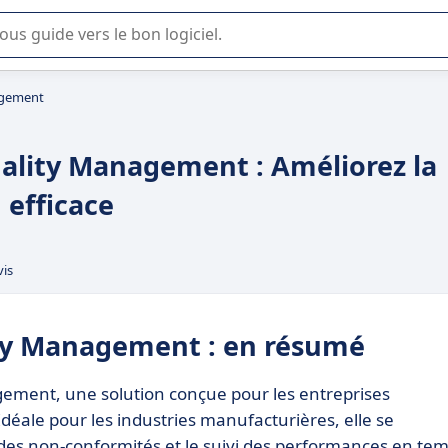
lisation ou la sélection de logiciel SaaS en entreprise.
agement
lity Management : Améliorez la
 efficace
vis
ty Management : en résumé
ment, une solution conçue pour les entreprises
Idéale pour les industries manufacturières, elle se
e des non-conformités et le suivi des performances en te