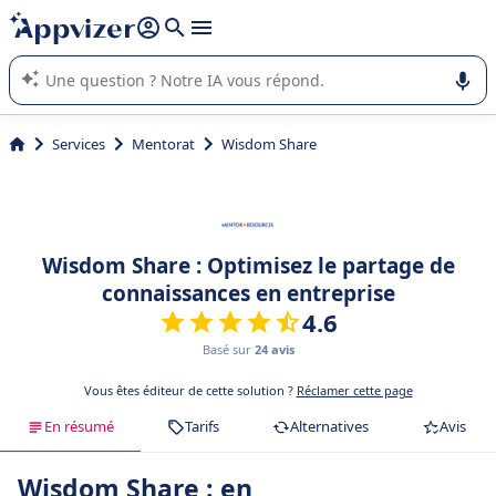
répondre (plusieurs lignes avec
shift + entrée
).
L'IA de Appvizer vous guide dans l'utilisation ou la sélection de
logiciel SaaS en entreprise.
Services
Mentorat
Wisdom Share
Wisdom Share : Optimisez le partage de
connaissances en entreprise
4.6
Basé sur
24 avis
Vous êtes éditeur de cette solution ?
Réclamer cette page
En résumé
Tarifs
Alternatives
Avis
Wisdom Share : en