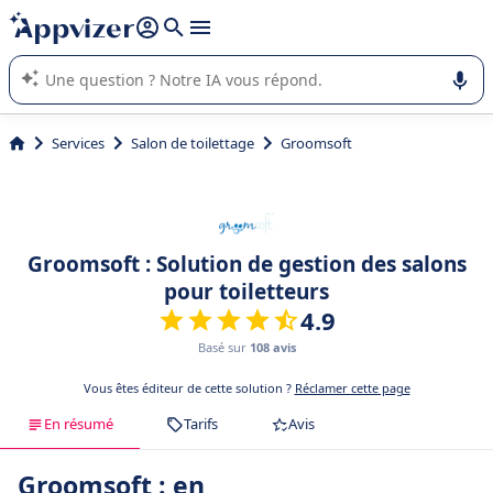
répondre (plusieurs lignes avec
shift + entrée
).
L'IA de Appvizer vous guide dans l'utilisation ou la sélection de
logiciel SaaS en entreprise.
Services
Salon de toilettage
Groomsoft
Groomsoft : Solution de gestion des salons
pour toiletteurs
4.9
Basé sur
108 avis
Vous êtes éditeur de cette solution ?
Réclamer cette page
En résumé
Tarifs
Avis
Groomsoft : en