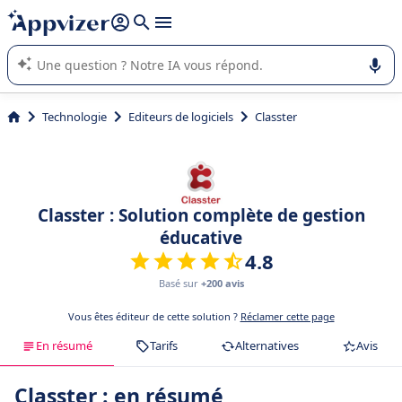
répondre (plusieurs lignes avec
shift + entrée
).
L'IA de Appvizer vous guide dans l'utilisation ou la sélection de
logiciel SaaS en entreprise.
Technologie
Editeurs de logiciels
Classter
Classter : Solution complète de gestion
éducative
4.8
Basé sur
+200 avis
Vous êtes éditeur de cette solution ?
Réclamer cette page
En résumé
Tarifs
Alternatives
Avis
Classter : en résumé