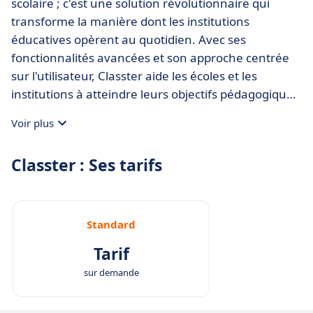
scolaire ; c'est une solution révolutionnaire qui
transforme la manière dont les institutions
éducatives opèrent au quotidien. Avec ses
fonctionnalités avancées et son approche centrée
sur l'utilisateur, Classter aide les écoles et les
institutions à atteindre leurs objectifs pédagogiques
tout en simplifiant les tâches administratives.
Voir plus
Réservez une démonstration gratuite aujourd'hui
et découvrez comment Classter peut enrichir votre
Classter : Ses tarifs
institution éducative.
Standard
Tarif
sur demande