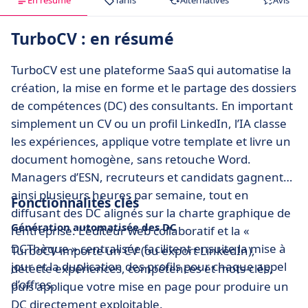
En résumé
Tarifs
Alternatives
Avis
TurboCV : en résumé
TurboCV est une plateforme SaaS qui automatise la
création, la mise en forme et le partage des dossiers
de compétences (DC) des consultants. En important
simplement un CV ou un profil LinkedIn, l’IA classe
les expériences, applique votre template et livre un
document homogène, sans retouche Word.
Managers d’ESN, recruteurs et candidats gagnent
ainsi plusieurs heures par semaine, tout en
Fonctionnalités clés
diffusant des DC alignés sur la charte graphique de
Génération automatisée des DC
l’entreprise. L’éditeur web collaboratif et la «
DCThèque » centralisée facilitent ensuite la mise à
TurboCV importe un CV (ou export LinkedIn),
jour et la duplication des profils pour chaque appel
détecte expériences, compétences et mots-clés,
d’offres.
puis applique votre mise en page pour produire un
DC directement exploitable.