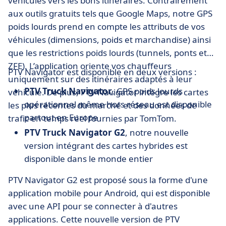
véhicules vers les bons itinéraires. Contrairement
aux outils gratuits tels que Google Maps, notre GPS
poids lourds prend en compte les attributs de vos
véhicules (dimensions, poids et marchandise) ainsi
que les restrictions poids lourds (tunnels, ponts et
ZFE). L’application oriente vos chauffeurs
PTV Navigator est disponible en deux versions :
uniquement sur des itinéraires adaptés à leur
PTV Truck Navigator
, GPS poids lourds
véhicule. De plus, PTV Navigator intègre les cartes
opérationnel même hors réseau est disponible
les plus récentes du marché et des données de
partout en Europe
trafic en temps réel fournies par TomTom.
PTV Truck Navigator G2
, notre nouvelle
version intégrant des cartes hybrides est
disponible dans le monde entier
PTV Navigator G2 est proposé sous la forme d'une
application mobile pour Android, qui est disponible
avec une API pour se connecter à d'autres
applications. Cette nouvelle version de PTV