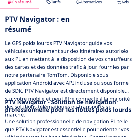
En résumé
Tarifs
Alternatives
Avis
PTV Navigator : en
résumé
Le GPS poids lourds PTV Navigator guide vos
véhicules uniquement sur des itinéraires autorisés
aux PL en mettant à la disposition de vos chauffeurs
des cartes et des données trafic à jour, fournies par
notre partenaire TomTom. Disponible sous
application Android avec API incluse ou sous forme
de SDK, PTV Navigator est directement disponible
sur votre mobile et peut être connecté à la majorité
PTV Navigator - Solution de navigation
des solutions télématiques ou transports du
professionnelle pour les flottes poids lourds
marché.
Une solution professionnelle de navigation PL telle
que PTV Navigator est essentielle pour orienter vos