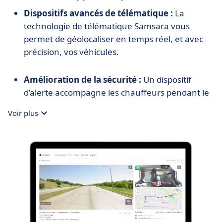
Dispositifs avancés de télématique :
La
technologie de télématique Samsara vous
permet de géolocaliser en temps réel, et avec
précision, vos véhicules.
Amélioration de la sécurité :
Un dispositif
d’alerte accompagne les chauffeurs pendant le
trajet : dépassement de la vitesse, non-respect
Voir plus
des distances de sécurité, etc.
Automatisation des flux de travail :
fluidifiez
les flux de travail et les échanges entre services
avec un gain de temps et une application pour
un meilleur mobilité à l'utilisation
Création de rapports
. Exploitez l’intelligence