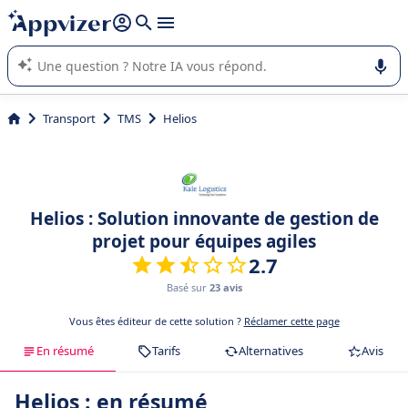
répondre (plusieurs lignes avec
shift + entrée
).
L'IA de Appvizer vous guide dans l'utilisation ou la sélection de
logiciel SaaS en entreprise.
Transport
TMS
Helios
Helios : Solution innovante de gestion de
projet pour équipes agiles
2.7
Basé sur
23 avis
Vous êtes éditeur de cette solution ?
Réclamer cette page
En résumé
Tarifs
Alternatives
Avis
Helios : en résumé