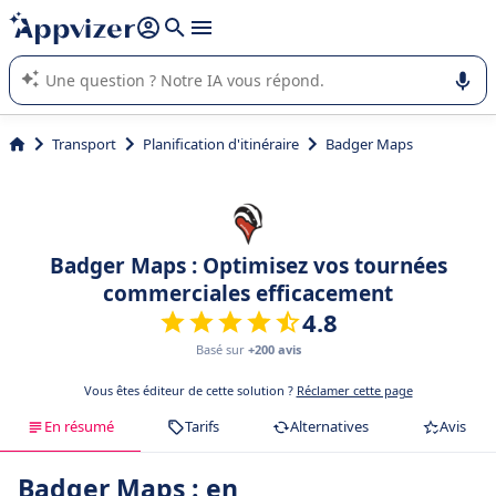
répondre (plusieurs lignes avec
shift + entrée
).
L'IA de Appvizer vous guide dans l'utilisation ou la sélection de
logiciel SaaS en entreprise.
Transport
Planification d'itinéraire
Badger Maps
Badger Maps : Optimisez vos tournées
commerciales efficacement
4.8
Basé sur
+200 avis
Vous êtes éditeur de cette solution ?
Réclamer cette page
En résumé
Tarifs
Alternatives
Avis
Badger Maps : en