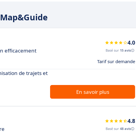
TV Map&Guide
4.0
son efficacement
Basé sur
15 avis
Tarif sur demande
isation de trajets et
En savoir plus
4.8
ire
Basé sur
48 avis