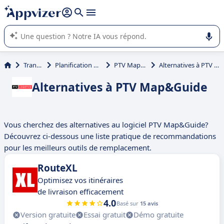
répondre (plusieurs lignes avec
shift + entrée
).
L'IA de Appvizer vous guide dans l'utilisation ou la sélection de
logiciel SaaS en entreprise.
Transport
Planification d'itinéraire
PTV Map&Guide
Alternatives à PTV Map&Guide
Alternatives à PTV Map&Guide
Vous cherchez des alternatives au logiciel PTV Map&Guide?
Découvrez ci-dessous une liste pratique de recommandations
pour les meilleurs outils de remplacement.
RouteXL
Optimisez vos itinéraires
de livraison efficacement
4.0
Basé sur
15 avis
Version gratuite
Essai gratuit
Démo gratuite