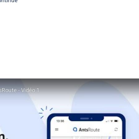
ontinue
n