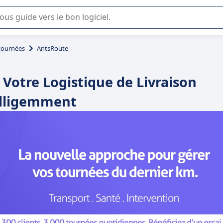
lisation ou la sélection de logiciel SaaS en entreprise.
 tournées
AntsRoute
Votre Logistique de Livraison
elligemment