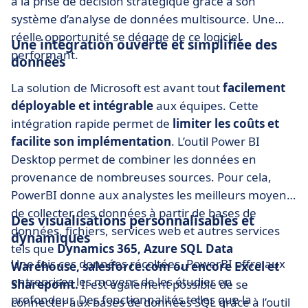
à la prise de décision stratégique grâce à son
système d’analyse de données multisource. Une
réelle opportunité se dégage de ce logiciel
Une intégration ouverte et simplifiée des
performant.
données
La solution de Microsoft est avant tout
facilement
déployable et intégrable
aux équipes. Cette
intégration rapide permet de
limiter les coûts et
facilite son implémentation
. L’outil Power BI
Desktop permet de combiner les données en
provenance de nombreuses sources. Pour cela,
PowerBI donne aux analystes les meilleurs moyens
de collecter des données à partir de bases de
Des visualisations personnalisables et
données, fichiers, services web et autres services
dynamiques
tels que
Dynamics 365, Azure SQL Data
Une fois ces données récoltées, PowerBI offre aux
Warehouse, salesforce.com ou encore Excel et
entreprises les moyens de les étudier en
Sharepoint.
Il est également possible de se
profondeur. Des fonctionnalités telles que la
connecter aux bases de données SQL grâce à l’outil