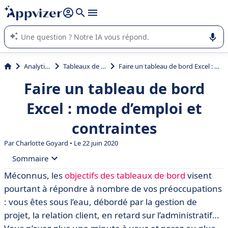
répondre (plusieurs lignes avec
shift + entrée
).
L'IA de Appvizer vous guide dans l'utilisation ou la sélection de
logiciel SaaS en entreprise.
Analytique
Tableaux de bord
Faire un tableau de bord Excel : mode d’emploi et contraintes
Faire un tableau de bord
Excel : mode d’emploi et
contraintes
Par
Charlotte Goyard
• Le 22 juin 2020
Sommaire
Méconnus, les
objectifs des tableaux de bord
visent
• Comment créer un tableau de bord Excel
pourtant à répondre à nombre de vos préoccupations
décisionnel ?
: vous êtes sous l’eau, débordé par la gestion de
• Les limites d’Excel comme outil décisionnel
projet, la relation client, en retard sur l’administratif…