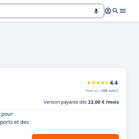
4.4
Basé sur
+200 avis
Version payante dès
22,00 € /mois
s pour
pports et des