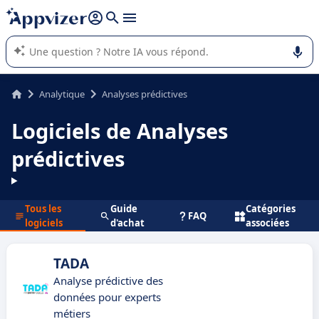
répondre (plusieurs lignes avec
shift + entrée
).
L'IA de Appvizer vous guide dans l'utilisation ou la sélection de
logiciel SaaS en entreprise.
Analytique
Analyses prédictives
Logiciels de Analyses
prédictives
Tous les
Guide
Catégories
FAQ
logiciels
d'achat
associées
TADA
Analyse prédictive des
données pour experts
métiers