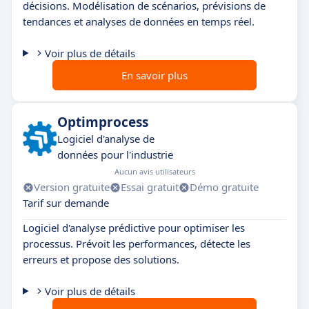
décisions. Modélisation de scénarios, prévisions de
tendances et analyses de données en temps réel.
Voir plus de détails
En savoir plus
Optimprocess
Logiciel d'analyse de
données pour l'industrie
Aucun avis utilisateurs
Version gratuite
Essai gratuit
Démo gratuite
Tarif sur demande
Logiciel d'analyse prédictive pour optimiser les
processus. Prévoit les performances, détecte les
erreurs et propose des solutions.
Voir plus de détails