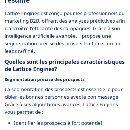
résumé
Lattice Engines est conçu pour les professionnels du
marketing B2B, offrant des analyses prédictives afin
d'accroître l'efficacité des campagnes. Grâce à son
intelligence artificielle avancée, il propose une
segmentation précise des prospects et un score de
leads raffiné.
Quelles sont les principales caractéristiques
de Lattice Engines?
Segmentation précise des prospects
La segmentation des prospects est essentielle pour
cibler les bonnes personnes avec le bon message.
Grâce à ses algorithmes avancés, Lattice Engines
vous permet de :
Identifier les prospects à fort potentiel