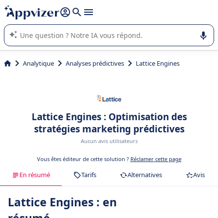
répondre (plusieurs lignes avec
shift + entrée
).
L'IA de Appvizer vous guide dans l'utilisation ou la sélection de
logiciel SaaS en entreprise.
Analytique
Analyses prédictives
Lattice Engines
Lattice Engines : Optimisation des
stratégies marketing prédictives
Aucun avis utilisateurs
Vous êtes éditeur de cette solution ?
Réclamer cette page
En résumé
Tarifs
Alternatives
Avis
Lattice Engines : en