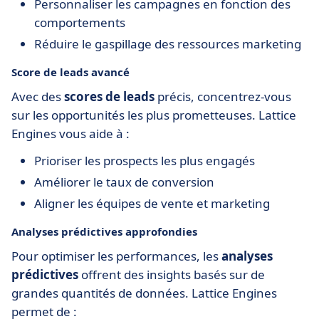
Personnaliser les campagnes en fonction des
comportements
Réduire le gaspillage des ressources marketing
Score de leads avancé
Avec des
scores de leads
précis, concentrez-vous
sur les opportunités les plus prometteuses. Lattice
Engines vous aide à :
Prioriser les prospects les plus engagés
Améliorer le taux de conversion
Aligner les équipes de vente et marketing
Analyses prédictives approfondies
Pour optimiser les performances, les
analyses
prédictives
offrent des insights basés sur de
grandes quantités de données. Lattice Engines
permet de :