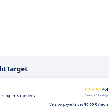
ghtTarget
4.4
ur experts métiers
Basé sur
24 avis
Version payante dès
80,00 € /mois