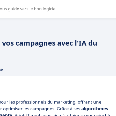
lisation ou la sélection de logiciel SaaS en entreprise.
z vos campagnes avec l'IA du
vis
 pour les professionnels du marketing, offrant une
 optimiser les campagnes. Grâce à ses
algorithmes
igente
, BrightTarget vous aide à atteindre vos objectifs