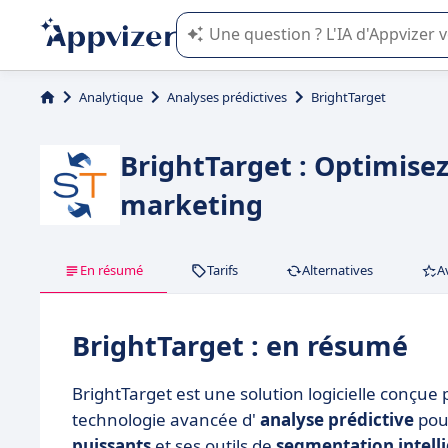
L'IA de Appvizer vous guide dans l'uti
Analytique
Analyses prédictives
BrightTarget
BrightTarget : Optimise
marketing
En résumé
Tarifs
Alternatives
A
BrightTarget : en résumé
BrightTarget est une solution logicielle conçue
technologie avancée d'
analyse prédictive
pour
puissants
et ses outils de
segmentation intell