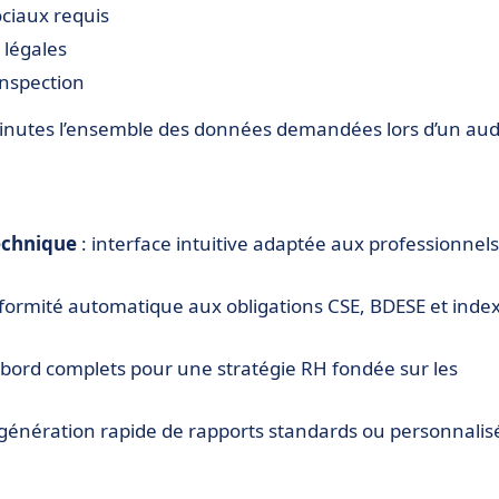
ciaux requis
 légales
inspection
inutes l’ensemble des données demandées lors d’un aud
echnique
: interface intuitive adaptée aux professionnels
formité automatique aux obligations CSE, BDESE et inde
 bord complets pour une stratégie RH fondée sur les
 génération rapide de rapports standards ou personnalis
e
: récupération directe des données paie sans ressaisie.