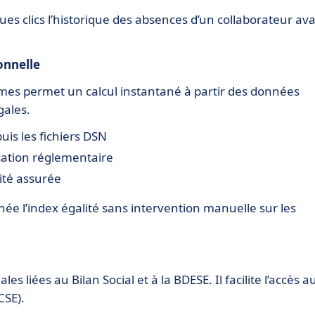
s clics l’historique des absences d’un collaborateur av
onnelle
es permet un calcul instantané à partir des données
gales.
is les fichiers DSN
cation réglementaire
ité assurée
ée l’index égalité sans intervention manuelle sur les
s liées au Bilan Social et à la BDESE. Il facilite l’accès a
CSE).