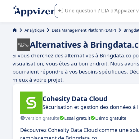
L'IA de Appvizer vous guide dans l'uti
Analytique
Data Management Platform (DMP)
Bringda
Alternatives à Bringdata.
Si vous cherchez des alternatives à Bringdata.co p
visualisation, vous êtes au bon endroit. Nous avons 
pourraient répondre à vos besoins spécifiques. Déco
mieux à votre projet.
Cohesity Data Cloud
Sécurisation et gestion des données à l
Version gratuite
Essai gratuit
Démo gratuite
Découvrez Cohesity Data Cloud comme une solu
remplacement de Bringdata.co.