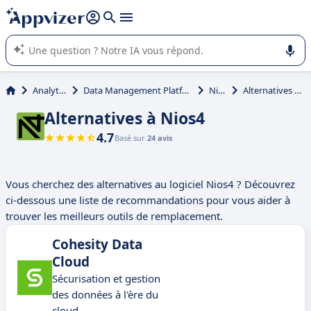
répondre (plusieurs lignes avec
shift + entrée
).
L'IA de Appvizer vous guide dans l'utilisation ou la sélection de
logiciel SaaS en entreprise.
Analytique
Data Management Platform (DMP)
Nios4
Alternatives à Nios4
Alternatives à Nios4
4.7
Basé sur
24 avis
Vous cherchez des alternatives au logiciel Nios4 ? Découvrez
ci-dessous une liste de recommandations pour vous aider à
trouver les meilleurs outils de remplacement.
Cohesity Data
Cloud
Sécurisation et gestion
des données à l'ère du
cloud