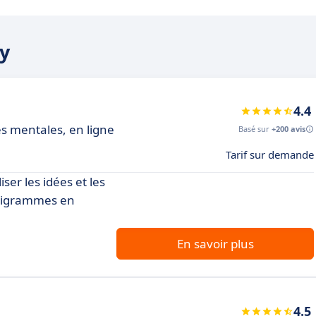
fy
4.4
es mentales, en ligne
Basé sur
+200 avis
Tarif sur demande
ser les idées et les
anigrammes en
En savoir plus
4.5