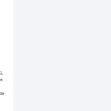
G,
de
 de