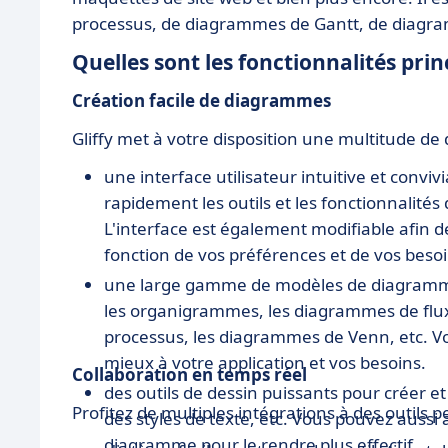
processus, de diagrammes de Gantt, de diagr
Quelles sont les fonctionnalités princ
Création facile de diagrammes
Gliffy met à votre disposition une multitude de 
une interface utilisateur intuitive et convi
rapidement les outils et les fonctionnalit
L'interface est également modifiable afin 
fonction de vos préférences et de vos besoi
une large gamme de modèles de diagrammes
les organigrammes, les diagrammes de flu
processus, les diagrammes de Venn, etc. V
mieux à votre application et vos besoins.
Collaboration en temps réel
des outils de dessin puissants pour créer et
Profitez de multiples intégrations à des outils 
des styles de texte, etc. Vous pouvez aussi 
diagramme pour le rendre plus effectif.