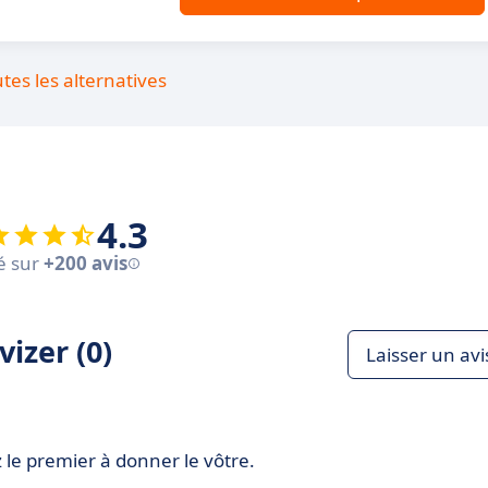
utes les alternatives
4.3
é sur
+200 avis
izer (0)
Laisser un avi
 le premier à donner le vôtre.