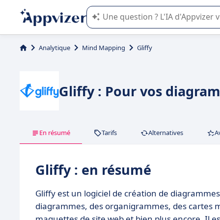
L'IA de Appvizer vous guide dans l'uti
Analytique
Mind Mapping
Gliffy
Gliffy : Pour vos diagra
En résumé
Tarifs
Alternatives
A
Gliffy : en résumé
Gliffy est un logiciel de création de diagrammes
diagrammes, des organigrammes, des cartes me
maquettes de site web et bien plus encore. Il e