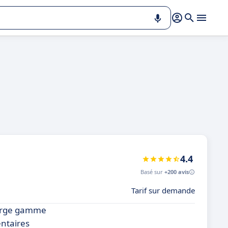
4.4
Basé sur
+200 avis
Tarif sur demande
 large gamme
entaires