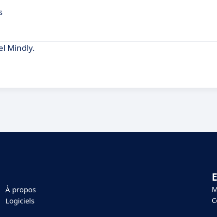
s
el Mindly.
E
M
À propos
C
Logiciels