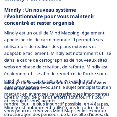
Mindly : Un nouveau système
révolutionnaire pour vous maintenir
concentré et rester organisé
Mindly est un outil de Mind Mapping, également
appelé logiciel de carte mentale. Il permet à ses
utilisateurs de réaliser des plans extensifs et
adaptable facilement. Mindly est notamment utilisé
dans le cadre de cartographies de nouveaux sites
webs en phase de création, de refonte. Mindly est
également utilisé afin de remettre de l'ordre sur un
sujet et couvrir tous ses angles rapidement et
Mindly : un fonctionnement ultra simple pour vous
succintement en évoquant le sujet principal tout en
garder concentré
mettant en avant ses caracteristiques importantes
Chez Mindly, de grands efforts sont fournis pour
et les sujets sous-jacents.
rendre l'outil le plus instinctif possible. en 4 étapes,
Mindly est notamment utilisé dans le cadre de la
vous pourrez créer vos Mind Maps et les exporter
structuration des pensées, de la récolte d'idées, de