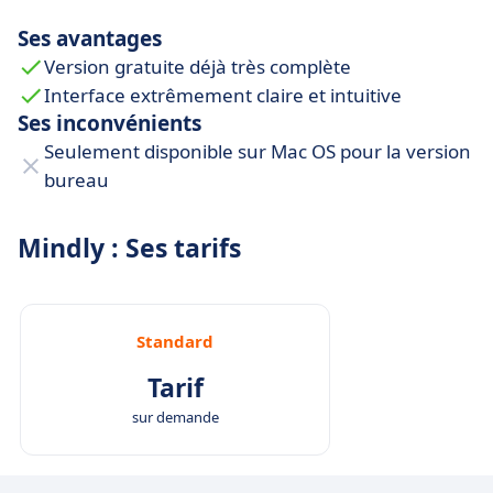
format Image
Ses avantages
Accès Offline
Version gratuite déjà très complète
Syncronisation iCloud sur iOS
Interface extrêmement claire et intuitive
Syncronisation Dropbox pour Android
Ses inconvénients
Seulement disponible sur Mac OS pour la version
bureau
Mindly : Ses tarifs
Standard
Tarif
sur demande