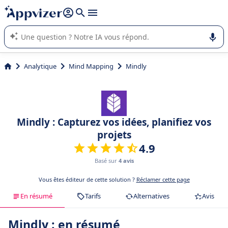
répondre (plusieurs lignes avec
shift + entrée
).
L'IA de Appvizer vous guide dans l'utilisation ou la sélection de
logiciel SaaS en entreprise.
Analytique
Mind Mapping
Mindly
Mindly : Capturez vos idées, planifiez vos
projets
4.9
Basé sur
4 avis
Vous êtes éditeur de cette solution ?
Réclamer cette page
En résumé
Tarifs
Alternatives
Avis
Mindly : en résumé