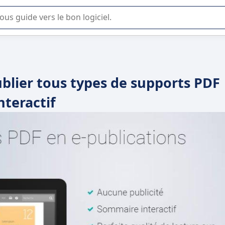
lisation ou la sélection de logiciel SaaS en entreprise.
ublier tous types de supports PDF
nteractif