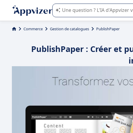
L'IA de Appvizer vous guide dans l'uti
Commerce
Gestion de catalogues
PublishPaper
PublishPaper : Créer et p
i