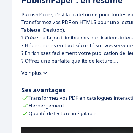
PublishPaper : en résumé
PublishPaper, c'est la plateforme pour toutes vo
Transformez vos PDF en HTML5 pour une lecture
Tablette, Desktop).
? Créez de façon illimitée des publications inter
? Hébergez-les en tout sécurité sur vos serveur
? Enrichissez facilement votre publication de lien
? Offrez une parfaite qualité de lecture.
? Permettez à vos lecteurs de visualiser le cont
Voir plus
? Mettez à disposition de vos lecteurs toutes les
? Rendez vos publications accessibles partout et
Ses avantages
? Connectez vos outils statistiques pour mesur
Transformez vos PDF en catalogues interacti
lecteurs.
Herbergement
Pour plus d'informations, contactez-nous via no
Qualité de lecture inégalable