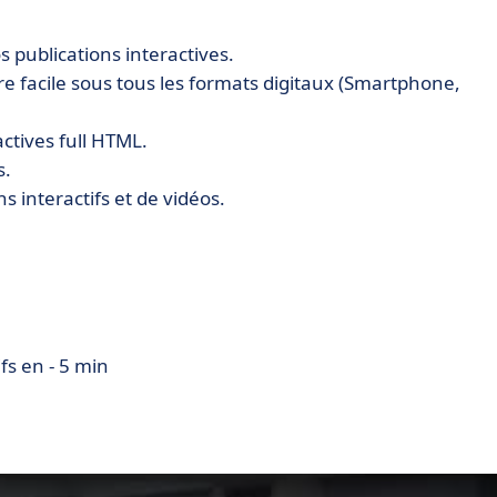
s publications interactives.
 facile sous tous les formats digitaux (Smartphone,
actives full HTML.
s.
s interactifs et de vidéos.
enu de vos PDF sans devoir le télécharger.
 fonctionnalités qu'ils attendent.
 sur les devices.
er votre audience et suivre le comportement de vos
fs en - 5 min
tre site web !