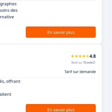
tographes
soins des
rnative
En savoir plus
4.8
Basé sur
72 avis
Tarif sur demande
és, offrant
aitent
En savoir plus