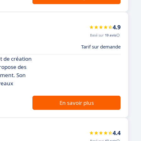
4.9
Basé sur
19 avis
Tarif sur demande
t de création
ropose des
ement. Son
iveaux
En savoir plus
4.4
Basé sur
47 avis