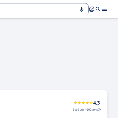
4.3
Basé sur
+200 avis