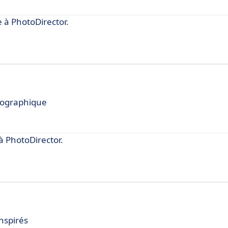
 à PhotoDirector.
tographique
 PhotoDirector.
nspirés