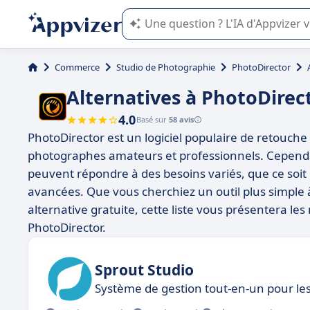
L'IA de Appvizer vous guide dans l'uti
Commerce
Studio de Photographie
PhotoDirector
Alternatives à PhotoDirec
4.0
Basé sur
58 avis
PhotoDirector est un logiciel populaire de retouche
photographes amateurs et professionnels. Cependant
peuvent répondre à des besoins variés, que ce soi
avancées. Que vous cherchiez un outil plus simple à 
alternative gratuite, cette liste vous présentera le
PhotoDirector.
Sprout Studio
Système de gestion tout-en-un pour l