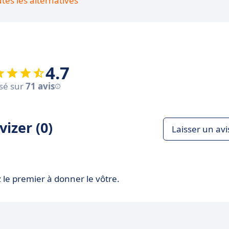
utes les alternatives
4.7
sé sur
71 avis
izer (0)
Laisser un avi
 le premier à donner le vôtre.