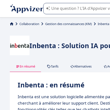
L'IA de Appvizer vous guide dans l'uti
Collaboration
Gestion des connaissances (KM)
Inbenta
Inbenta : Solution IA po
En résumé
Tarifs
Alternatives
A
Inbenta : en résumé
Inbenta est une solution logicielle alimentée par
cherchant à améliorer leur support client. Desti
fonctionnalités clés telles que les chatbots int