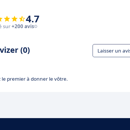
4.7
é sur
+200 avis
izer (0)
Laisser un avi
 le premier à donner le vôtre.