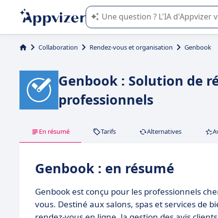
L'IA de Appvizer vous guide dans l'uti
Collaboration
Rendez-vous et organisation
Genbook
Genbook : Solution de r
professionnels
En résumé
Tarifs
Alternatives
A
Genbook : en résumé
Genbook est conçu pour les professionnels cherc
vous. Destiné aux salons, spas et services de bi
rendez-vous en ligne, la gestion des avis clients