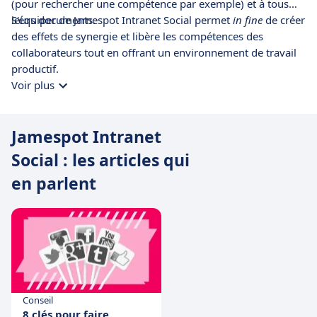
(pour rechercher une compétence par exemple) et à tous
leurs documents.
S'équiper de Jamespot Intranet Social permet
in fine
de créer
des effets de synergie et libère les compétences des
collaborateurs tout en offrant un environnement de travail
productif.
Voir plus
Jamespot Intranet
Social : les articles qui
en parlent
Conseil
8 clés pour faire