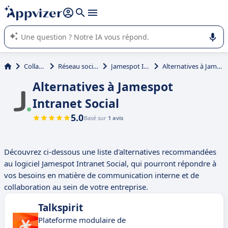
répondre (plusieurs lignes avec
shift + entrée
).
L'IA de Appvizer vous guide dans l'utilisation ou la sélection de
logiciel SaaS en entreprise.
Collaboration
Réseau social d'entreprise
Jamespot Intranet Social
Alternatives à Jamespot Intranet Social
Alternatives à Jamespot
Intranet Social
5.0
Basé sur
1 avis
Découvrez ci-dessous une liste d'alternatives recommandées
au logiciel Jamespot Intranet Social, qui pourront répondre à
vos besoins en matière de communication interne et de
collaboration au sein de votre entreprise.
Talkspirit
Plateforme modulaire de