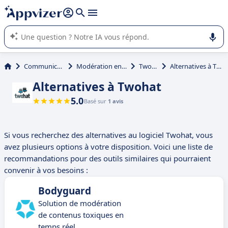
répondre (plusieurs lignes avec
shift + entrée
).
L'IA de Appvizer vous guide dans l'utilisation ou la sélection de
logiciel SaaS en entreprise.
Communication
Modération en ligne
Twohat
Alternatives à Twohat
Alternatives à Twohat
5.0
Basé sur
1 avis
Si vous recherchez des alternatives au logiciel Twohat, vous
avez plusieurs options à votre disposition. Voici une liste de
recommandations pour des outils similaires qui pourraient
convenir à vos besoins :
Bodyguard
Solution de modération
de contenus toxiques en
temps réel