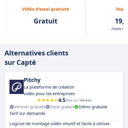
Vidéo d'essai gratuite
Stan
Gratuit
19,0
/mois /uti
Alternatives clients
sur Capté
Pitchy
La plateforme de création
vidéo pour les entreprises
4.5
Basé sur
164 avis
Version gratuite
Essai gratuit
Démo gratuite
Tarif sur demande
Logiciel de montage vidéo intuitif et facile à utiliser.