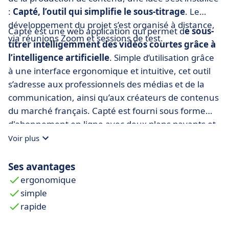
:
Capté, l’outil qui simplifie le sous-titrage
. Le
développement du projet s’est organisé à distance,
Capté est une web application qui permet d
e sous-
via réunions Zoom et sessions de test.
titrer intelligemment des vidéos courtes grâce à
l’intelligence artificielle
. Simple d’utilisation grâce
à une interface ergonomique et intuitive, cet outil
s’adresse aux professionnels des médias et de la
communication, ainsi qu’aux créateurs de contenus
du marché français. Capté est fourni sous forme
d'abonnement en ligne avec deux plans payants et
une vidéo d’essai gratuite.
Voir plus
Ses avantages
ergonomique
simple
rapide