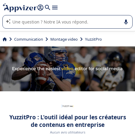
répondre (plusieurs lignes avec
shift + entrée
).
L'IA de Appvizer vous guide dans l'utilisation ou la sélection de
logiciel SaaS en entreprise.
Communication
Montage video
YuzzitPro
YuzzitPro : L'outil idéal pour les créateurs
de contenus en entreprise
Aucun avis utilisateurs