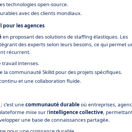
ales technologies open-source.
urables avec des clients mondiaux.
il pour les agences
é
en proposant des solutions de staffing élastiques. Les
tégrant des experts selon leurs besoins, ce qui permet 
nt récurrent.
 travail intenses.
 la communauté Skilld pour des projets spécifiques.
ontinu et une collaboration fluide.
; c’est une
communauté durable
où entreprises, agen
plateforme mise sur l’
intelligence collective
, permettan
développer une base de connaissances partagée.
rme pour une croissance durable.