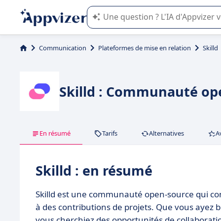
L'IA de Appvizer vous guide dans l'uti
Communication
Plateformes de mise en relation
Skilld
Skilld : Communauté ope
En résumé
Tarifs
Alternatives
A
Skilld : en résumé
Skilld est une communauté open-source qui c
à des contributions de projets. Que vous ayez 
vous cherchiez des opportunités de collaboratio