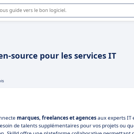
lisation ou la sélection de logiciel SaaS en entreprise.
n-source pour les services IT
vis
onnecte
marques, freelances et agences
aux experts IT 
besoin de talents supplémentaires pour vos projets ou qu
n, Skilld offre une plateforme collaborative permettant 