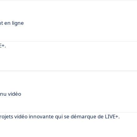
t en ligne
E+.
enu vidéo
projets vidéo innovante qui se démarque de LIVE+.