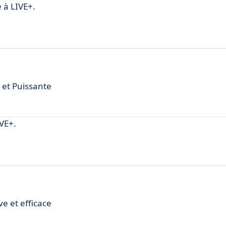
 à LIVE+.
e et Puissante
VE+.
ve et efficace